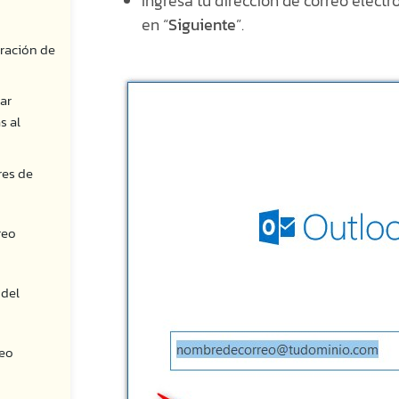
Ingresa tu dirección de correo electr
en “
Siguiente
”.
uración de
nar
s al
res de
reo
 del
reo