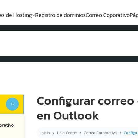
es de Hosting
Registro de dominios
Correo Coporativo
Pág
Configurar correo
16
en Outlook
orativo
Inicio
Help Center
Correo Corporativo
Configu