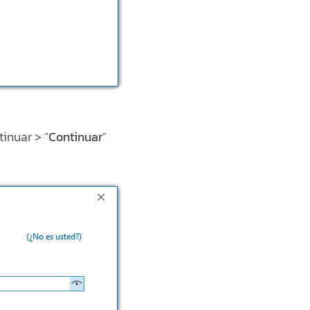
inuar > “
Continuar
”