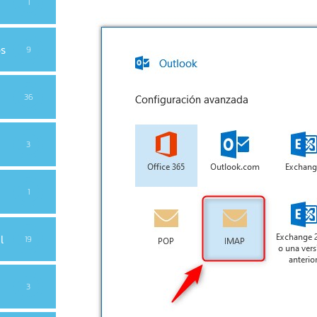
1
os
9
36
3
1
l
19
3