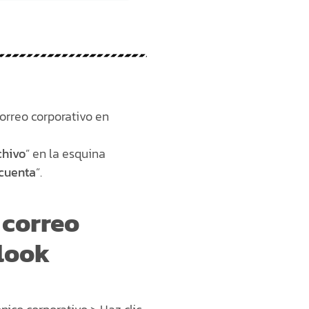
correo corporativo en
chivo
” en la esquina
cuenta
”.
 correo
tlook