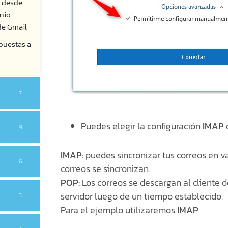
s desde
nio
de Gmail
puestas a
7
Puedes elegir la configuración
IMAP
9
IMAP:
puedes sincronizar tus correos en va
6
correos se sincronizan.
POP:
Los correos se descargan al cliente d
servidor luego de un tiempo establecido.
3
Para el ejemplo utilizaremos
IMAP