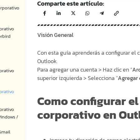
Comparte este artículo:
orporativo
orativo
Visión General
rbird
Con esta guía aprenderás a configurar el 
Outlook.
Para agregar una cuenta > Haz clic en “
Ar
orativo
superior izquierda > Selecciona “
Agregar 
orativo
Como configurar el
orativo
corporativo en Ou
Windows /
 Gmail