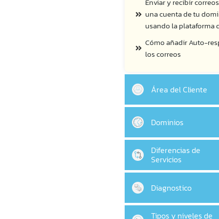
Enviar y recibir correo
una cuenta de tu domi
usando la plataforma 
Cómo añadir Auto-res
los correos
Área del Cliente
Dominios
Diferencias de
Servicios
Diagnostico
Tipos y niveles de