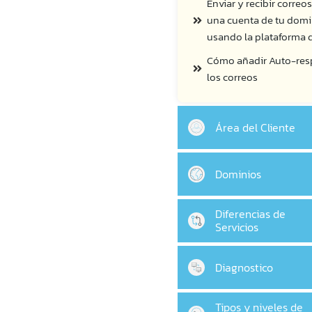
Enviar y recibir correo
una cuenta de tu domi
usando la plataforma 
Cómo añadir Auto-res
los correos
Área del Cliente
Dominios
Diferencias de
Servicios
Diagnostico
Tipos y niveles de