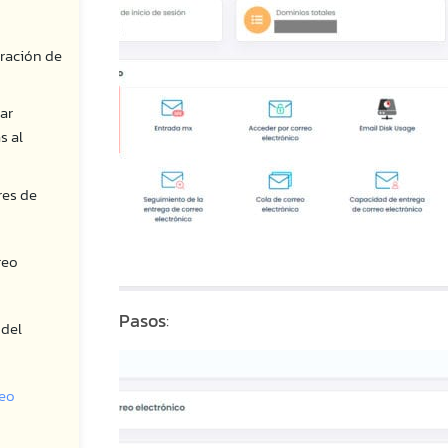
uración de
nar
s al
res de
reo
Pasos
:
 del
reo