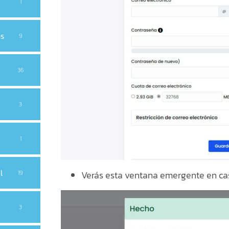
1
os
9
36
3
1
l
Verás esta ventana emergente en ca
19
3