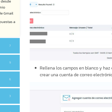
s desde
nio
de Gmail
puestas a
7
9
Rellena los campos en blanco y haz c
crear una cuenta de correo electrónic
6
3