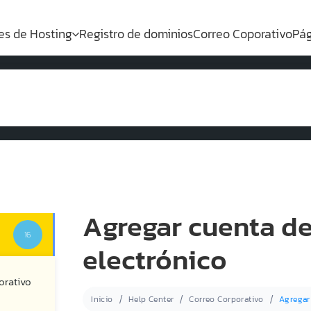
es de Hosting
Registro de dominios
Correo Coporativo
Pág
Agregar cuenta de
16
electrónico
orativo
Inicio
Help Center
Correo Corporativo
Agregar